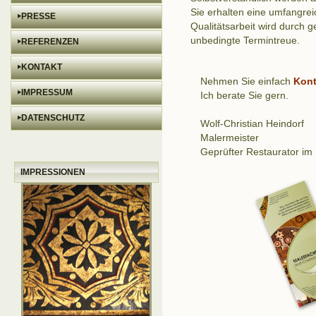
Sie erhalten eine umfangrei
‣
PRESSE
Qualitätsarbeit wird durch 
unbedingte Termintreue.
‣
REFERENZEN
‣
KONTAKT
Nehmen Sie einfach
Kont
‣
IMPRESSUM
Ich berate Sie gern.
‣
DATENSCHUTZ
Wolf-Christian Heindorf
Malermeister
Geprüfter Restaurator im
IMPRESSIONEN